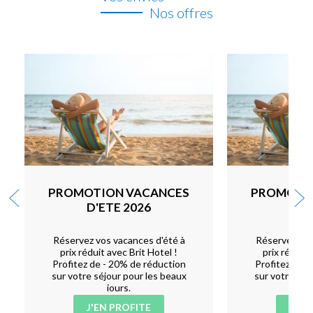
Nos offres
PROMOTION VACANCES
PROMOTI
D'ETE 2026
D'E
Réservez vos vacances d'été à
Réservez vos
prix réduit avec Brit Hotel !
prix réduit 
Profitez de - 20% de réduction
Profitez de -
sur votre séjour pour les beaux
sur votre séj
jours.
J'EN PROFITE
J'EN