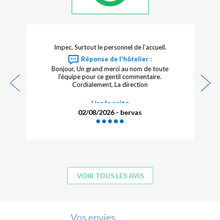
 le personnel de l’accueil.
Très satisfaisante Emplace
centre ville et des transpor
nse de l'hôtelier :
qualité/prix
and merci au nom de toute
Réponse de l'hôt
r ce gentil commentaire.
ement, La direction
Bonjour, Toute l'équipe vous re
Lire la suite
Lire la suite
8/2026 - bervas
31/07/2026 - Jacq
VOIR TOUS LES AVIS
Vos envies