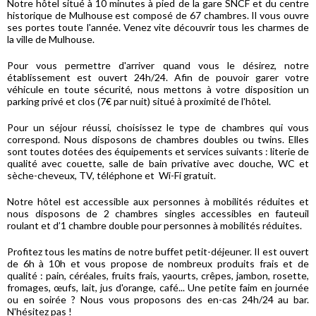
Notre hôtel situé à 10 minutes à pied de la gare SNCF et du centre
historique de Mulhouse est composé de 67 chambres. Il vous ouvre
ses portes toute l'année. Venez vite découvrir tous les charmes de
la ville de Mulhouse.
Pour vous permettre d'arriver quand vous le désirez, notre
établissement est ouvert 24h/24. Afin de pouvoir garer votre
véhicule en toute sécurité, nous mettons à votre disposition un
parking privé et clos (7€ par nuit) situé à proximité de l'hôtel.
Pour un séjour réussi, choisissez le type de chambres qui vous
correspond. Nous disposons de chambres doubles ou twins. Elles
sont toutes dotées des équipements et services suivants : literie de
qualité avec couette, salle de bain privative avec douche, WC et
sèche-cheveux, TV, téléphone et Wi-Fi gratuit.
Notre hôtel est accessible aux personnes à mobilités réduites et
nous disposons de 2 chambres singles accessibles en fauteuil
roulant et d’1 chambre double pour personnes à mobilités réduites.
Profitez tous les matins de notre buffet petit-déjeuner. Il est ouvert
de 6h à 10h et vous propose de nombreux produits frais et de
qualité : pain, céréales, fruits frais, yaourts, crêpes, jambon, rosette,
fromages, œufs, lait, jus d'orange, café... Une petite faim en journée
ou en soirée ? Nous vous proposons des en-cas 24h/24 au bar.
N'hésitez pas !