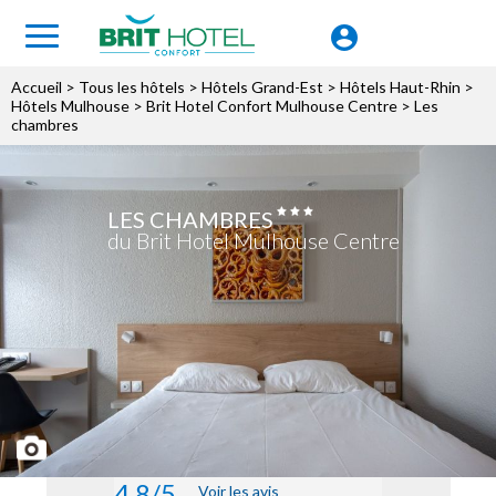
Accueil
>
Tous les hôtels
>
Hôtels Grand-Est
>
Hôtels Haut-Rhin
>
Hôtels Mulhouse
>
Brit Hotel Confort Mulhouse Centre
> Les
chambres
LES CHAMBRES
du Brit Hotel Mulhouse Centre
4.8/5
Voir les avis